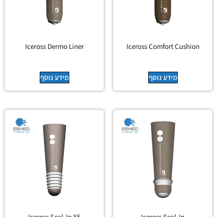
Iceross Dermo Liner
Iceross Comfort Cushion
מידע נוסף
מידע נוסף
Iceross Seal-In X5
Iceross Seal-In