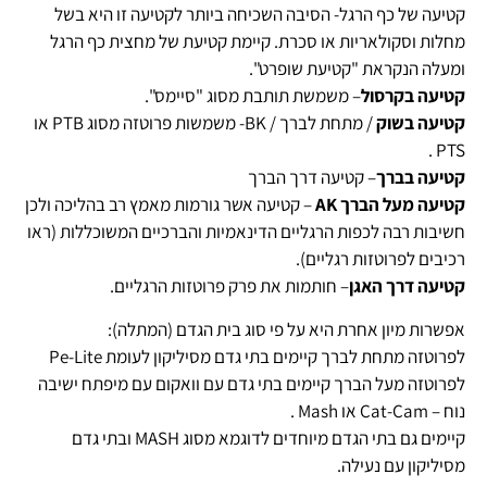
קטיעה של כף הרגל- הסיבה השכיחה ביותר לקטיעה זו היא בשל
מחלות וסקולאריות או סכרת. קיימת קטיעת של מחצית כף הרגל
ומעלה הנקראת "קטיעת שופרט".
קטיעה בקרסול
– משמשת תותבת מסוג "סיימס".
קטיעה בשוק
/ מתחת לברך / BK- משמשות פרוטזה מסוג PTB או
PTS .
קטיעה בברך
– קטיעה דרך הברך
קטיעה מעל הברך AK
– קטיעה אשר גורמות מאמץ רב בהליכה ולכן
חשיבות רבה לכפות הרגליים הדינאמיות והברכיים המשוכללות (ראו
רכיבים לפרוטזות רגליים).
קטיעה דרך האגן
– חותמות את פרק פרוטזות הרגליים.
אפשרות מיון אחרת היא על פי סוג בית הגדם (המתלה):
לפרוטזה מתחת לברך קיימים בתי גדם מסיליקון לעומת Pe-Lite
לפרוטזה מעל הברך קיימים בתי גדם עם וואקום עם מיפתח ישיבה
נוח – Cat-Cam או Mash .
קיימים גם בתי הגדם מיוחדים לדוגמא מסוג MASH ובתי גדם
מסיליקון עם נעילה.