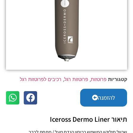
קטגוריות
פרוטזות
,
פרוטזות רגל
,
רכיבים לפרוטזות רגל
להזמנה
תיאור Iceross Dermo Liner
שרוול סיליקון המשמש ככיסוי הגדם מעל / מתחת לברך.