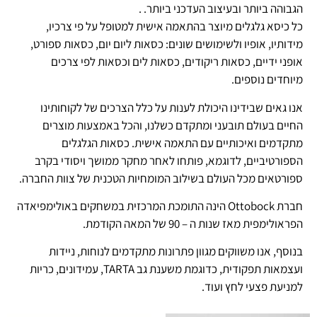
הגבוהה ביותר ובעיצוב העדכני ביותר. .
כל כיסא גלגלים מיוצר בהתאמה אישית למטופל על פי צרכיו,
מידותיו, אופיו ולשימושים שונים: כסאות ליום יום, כסאות ספורט,
אופני ידיים, כסאות ריקודים, כסאות לים וכסאות לפי צרכים
מיוחדים נוספים.
אנו גאים שבידינו היכולת לענות על כלל הצרכים של לקוחותינו
החיים בעולם תובעני ומתקדם כשלנו, והכל באמצעות מוצרים
מתקדמים ואיכותיים עם התאמה אישית. כסאות הגלגלים
הספורטיביים, לדוגמא, פותחו לאחר מחקר ממושך ויסודי בקרב
ספורטאים מכל העולם בשילוב המומחיות הטכנית של צוות החברה.
חברת Ottobock הינה התומכת המרכזית במשחקים באולימפיאדה
הפראולימפית מאז שנות ה – 90 של המאה הקודמת.
בנוסף, אנו משווקים מגוון פתרונות מתקדמים לנוחות, ניידות
ועצמאות תפקודית, כדוגמת משענת גב TARTA, עמידונים, כריות
למניעת פצעי לחץ ועוד.