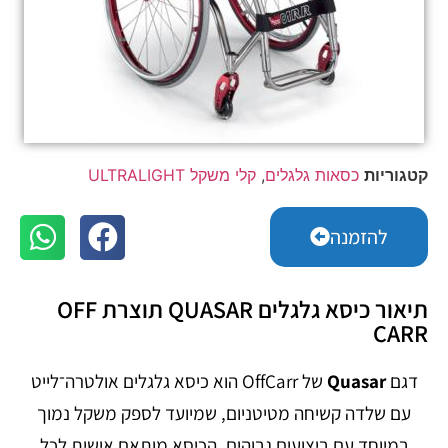
קטגוריות
כסאות גלגלים
,
קלי משקל ULTRALIGHT
להזמנה
תיאור כיסא גלגלים QUASAR תוצרת OFF
CARR
דגם
Quasar
של OffCarr הוא כיסא גלגלים אולטרה־לייט
עם שלדה קשיחה מטיטניום, שמיועד לספק משקל נמוך
במיוחד עם ביצועים גבוהים. הכיסא מותאם אישית לכל