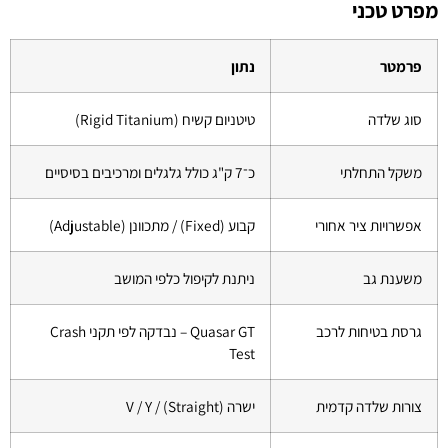
מפרט טכני
פרמטר
נתון
סוג שלדה
טיטניום קשיח (Rigid Titanium)
משקל התחלתי
כ־7 ק"ג כולל גלגלים ומרכיבים בסיסיים
אפשרויות ציר אחורי
קבוע (Fixed) / מתכוונן (Adjustable)
משענת גב
ניתנת לקיפול כלפי המושב
גרסת בטיחות לרכב
Quasar GT – נבדקה לפי תקני Crash
Test
צורות שלדה קדמית
ישרה (Straight) / V / Y