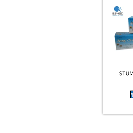
STUM
ף