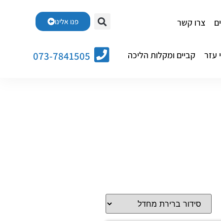
ם
צרו קשר
פנו אלינו
 עזר
קביים ומקלות הליכה
073-7841505