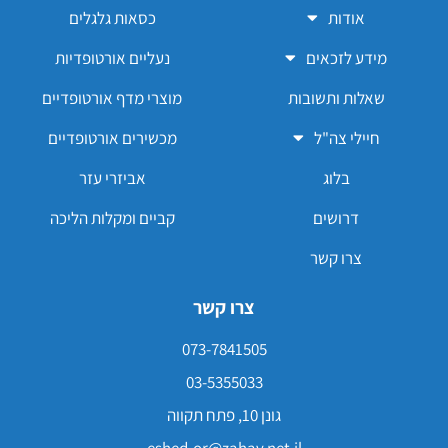
אודות
כסאות גלגלים
מידע לזכאים
נעליים אורטופדיות
שאלות ותשובות
מוצרי מדף אורטופדיים
חיילי צה"ל
מכשירים אורטופדיים
בלוג
אביזרי עזר
דרושים
קביים ומקלות הליכה
צרו קשר
צרו קשר
073-7841505
03-5355033
גונן 10, פתח תקווה
eshed-or@zahav.net.il