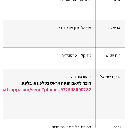
אריאל
אריאל מכון אורטופדיה
בית שמש
מדיקליין אורטופדיה
גבעת שמואל
רן אורטופדיה
חובה לתאם הגעה מראש בטלפון או בלינק:
i.whatsapp.com/send?phone=972548000282
יבנה
ספורט וכלי דם אורטופדיה